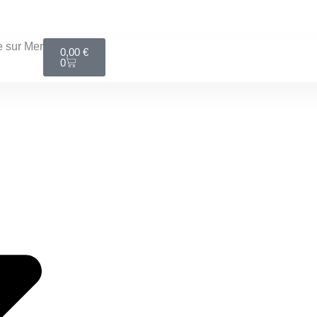
LIVRAISON MONDIAL RELAY GRATUITE DÈS 100€
Panier
 sur Mer
0,00
€
0