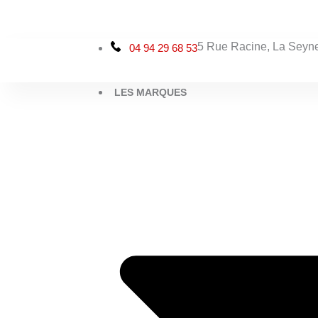
Aller
au
contenu
5 Rue Racine, La Seyne
04 94 29 68 53
LES MARQUES