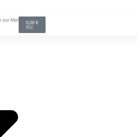
LIVRAISON MONDIAL RELAY GRATUITE DÈS 100€
Panier
 sur Mer
0,00
€
0