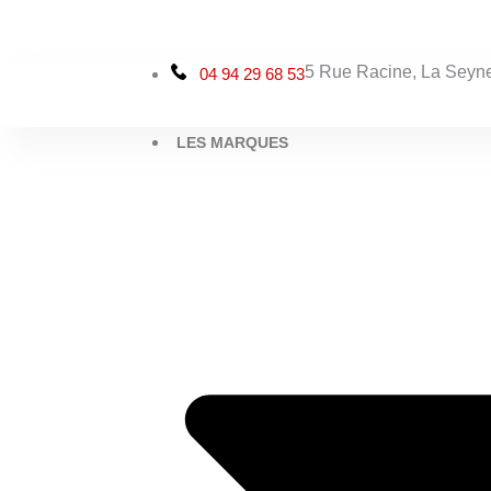
Aller
au
contenu
5 Rue Racine, La Seyne
04 94 29 68 53
LES MARQUES