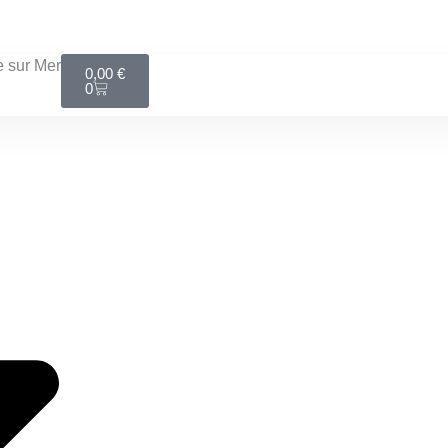
LIVRAISON MONDIAL RELAY GRATUITE DÈS 100€
Panier
 sur Mer
0,00
€
0