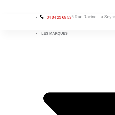
Aller
au
contenu
5 Rue Racine, La Seyne
04 94 29 68 53
LES MARQUES