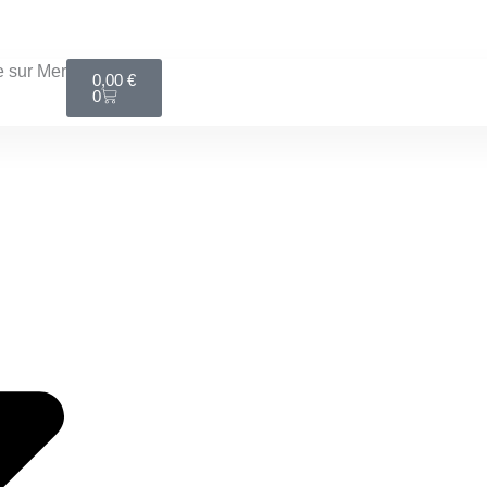
LIVRAISON MONDIAL RELAY GRATUITE DÈS 100€
Panier
 sur Mer
0,00
€
0