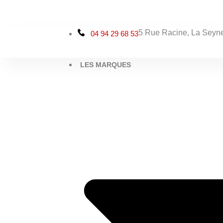
Aller
au
contenu
5 Rue Racine, La Seyne
04 94 29 68 53
LES MARQUES