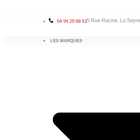
Aller
au
contenu
5 Rue Racine, La Seyne
04 94 29 68 53
LES MARQUES