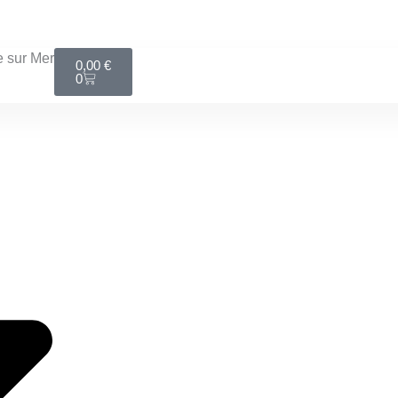
LIVRAISON MONDIAL RELAY GRATUITE DÈS 100€
Panier
 sur Mer
0,00
€
0