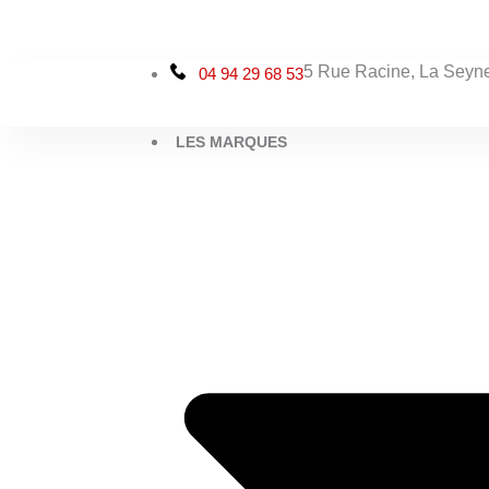
Aller
au
contenu
5 Rue Racine, La Seyne
04 94 29 68 53
LES MARQUES