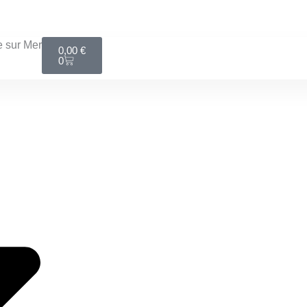
LIVRAISON MONDIAL RELAY GRATUITE DÈS 100€
Panier
 sur Mer
0,00
€
0